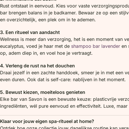
Rust ontstaat in eenvoud. Kies voor vaste verzorgingsprod
bar brengen balans in je badkamer. Bewaar ze op een stijl
en overzichtelijk, een plek om in te ademen.
3. Een ritueel van aandacht
Wellness is meer dan verzorging, het is een moment van v
eucalyptus, voed je haar met de
shampoo bar lavender
en s
op, adem diep in, en voel hoe je vertraagt.
4. Verleng de rust na het douchen
Draai jezelf in een zachte handdoek, smeer je in met een ve
even duren. Ook dat is self-care: nablijven in het moment.
5. Bewust kiezen, moeiteloos genieten
Elke bar van Savon is een bewuste keuze: plasticvrije verzo
ingrediënten, wél pure eenvoud en effectiviteit. Luxe, maar 
Klaar voor jouw eigen spa-ritueel at home?
Ontdek hoe onze collectie jouw dagelijkse routine kan vera