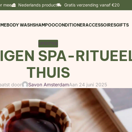
er mee
Nederlands product
Gratis verzending vanaf €20
OME
BODY WASH
SHAMPOO
CONDITIONER
ACCESSOIRES
GIFTS
LIFESTYLE
IGEN SPA-RITUE
THUIS
aatst door
Savon Amsterdam
Aan 24 juni 2025