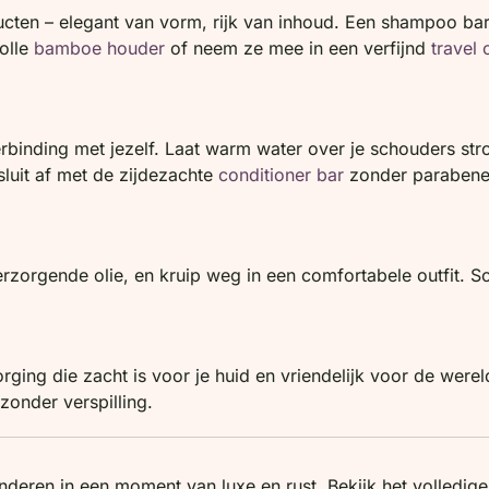
ucten – elegant van vorm, rijk van inhoud. Een shampoo bar
volle
bamboe houder
of neem ze mee in een verfijnd
travel 
erbinding met jezelf. Laat warm water over je schouders s
luit af met de zijdezachte
conditioner bar
zonder parabenen
rzorgende olie, en kruip weg in een comfortabele outfit. Sch
rging die zacht is voor je huid en vriendelijk voor de were
zonder verspilling.
nderen in een moment van luxe en rust. Bekijk het volledige