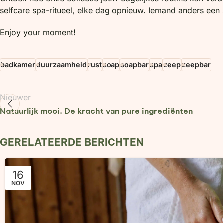
selfcare spa-ritueel, elke dag opnieuw. Iemand anders ee
Enjoy your moment!
badkamer
duurzaamheid
rust
soap
soapbar
spa
zeep
zeepbar
Nieuwer
Natuurlijk mooi. De kracht van pure ingrediënten
GERELATEERDE BERICHTEN
16
NOV