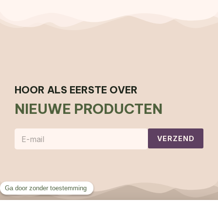
HOOR ALS EERSTE OVER
NIEUWE PRODUCTEN
E
VERZEND
-
m
a
i
l
*