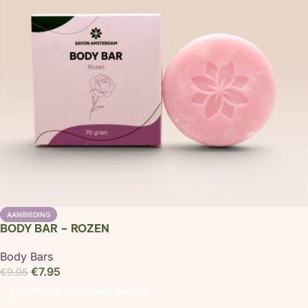
AANBIEDING
BODY BAR – ROZEN
Body Bars
€
7.95
€
9.95
TOEVOEGEN AAN WINKELWAGEN