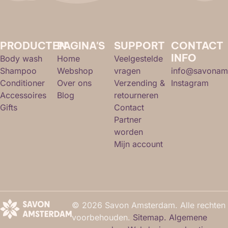
PRODUCTEN
PAGINA'S
SUPPORT
CONTACT
INFO
Body wash
Home
Veelgestelde
Shampoo
Webshop
vragen
info@savonam
Conditioner
Over ons
Verzending &
Instagram
Accessoires
Blog
retourneren
Gifts
Contact
Partner
worden
Mijn account
© 2026 Savon Amsterdam. Alle rechten
voorbehouden.
Sitemap.
Algemene