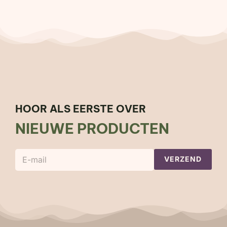
HOOR ALS EERSTE OVER
NIEUWE PRODUCTEN
E
VERZEND
-
m
a
i
l
*