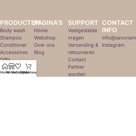
PRODUCTEN
PAGINA'S
SUPPORT
CONTACT
INFO
Body wash
Home
Veelgestelde
Shampoo
Webshop
vragen
info@savonam
Conditioner
Over ons
Verzending &
Instagram
Accessoires
Blog
retourneren
Gifts
Contact
Partner
Home
Winkel
Verlanglijst
Winkelwagen
worden
Mijn account
© 2026 Savon Amsterdam. Alle rechten
voorbehouden.
Sitemap.
Algemene
voorwaarden
.
Webdesign en hosting