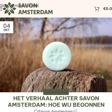
Skip to main content
€
0.
04
OKT
ONS AVONTUUR
HET VERHAAL ACHTER SAVON
AMSTERDAM: HOE WIJ BEGONNEN
Savon Amsterdam