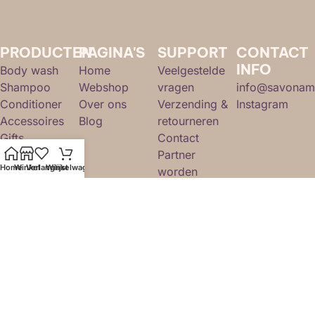
PRODUCTEN
PAGINA'S
SUPPORT
CONTACT
INFO
Body wash
Home
Veelgestelde
Shampoo
Webshop
vragen
info@savonam
Conditioner
Over ons
Verzending &
Instagram
Accessoires
Blog
retourneren
Gifts
Contact
Partner
Home
Winkel
Verlanglijst
Winkelwagen
worden
Mijn account
© 2026 Savon Amsterdam. Alle rechten
voorbehouden.
Sitemap.
Algemene
voorwaarden
.
Webdesign en hosting