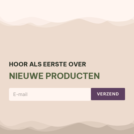
HOOR ALS EERSTE OVER
NIEUWE PRODUCTEN
E
VERZEND
-
m
a
i
l
*